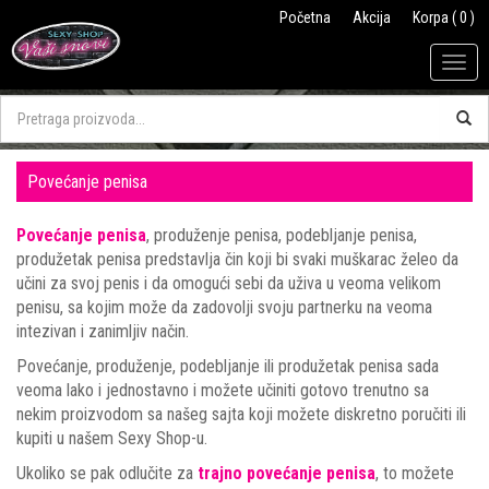
Početna
Akcija
Korpa ( 0 )
Togg
navig
Povećanje penisa
Povećanje penisa
, produženje penisa, podebljanje penisa,
produžetak penisa predstavlja čin koji bi svaki muškarac želeo da
učini za svoj penis i da omogući sebi da uživa u veoma velikom
penisu, sa kojim može da zadovolji svoju partnerku na veoma
intezivan i zanimljiv način.
Povećanje, produženje, podebljanje ili produžetak penisa sada
veoma lako i jednostavno i možete učiniti gotovo trenutno sa
nekim proizvodom sa našeg sajta koji možete diskretno poručiti ili
kupiti u našem Sexy Shop-u.
Ukoliko se pak odlučite za
trajno povećanje penisa
, to možete