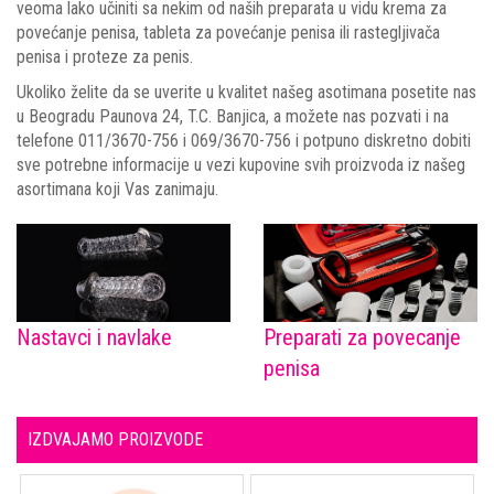
veoma lako učiniti sa nekim od naših preparata u vidu krema za
povećanje penisa, tableta za povećanje penisa ili rastegljivača
penisa i proteze za penis.
Ukoliko želite da se uverite u kvalitet našeg asotimana posetite nas
u Beogradu Paunova 24, T.C. Banjica, a možete nas pozvati i na
telefone 011/3670-756 i 069/3670-756 i potpuno diskretno dobiti
sve potrebne informacije u vezi kupovine svih proizvoda iz našeg
asortimana koji Vas zanimaju.
Nastavci i navlake
Preparati za povecanje
penisa
IZDVAJAMO PROIZVODE