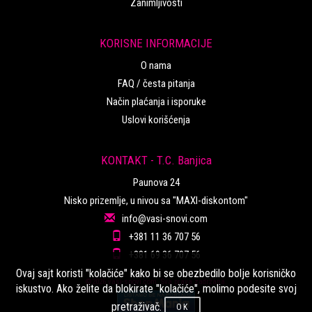
Zanimljivosti
KORISNE INFORMACIJE
O nama
FAQ / česta pitanja
Način plaćanja i isporuke
Uslovi korišćenja
KONTAKT - T.C. Banjica
Paunova 24
Nisko prizemlje, u nivou sa "MAXI-diskontom"
info@vasi-snovi.com
+381 11 36 707 56
+381 69 36 707 56
Ovaj sajt koristi "kolačiće" kako bi se obezbedilo bolje korisničko
©2026.vasi-snovi.com. Sva prava zadržana.
iskustvo. Ako želite da blokirate "kolačiće", molimo podesite svoj
pretraživač.
OK